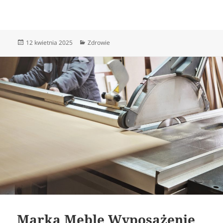
Data
Kategorie
12 kwietnia 2025
Zdrowie
publikacji
Marka Meble Wyposażenie