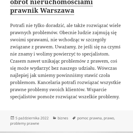
obrót nieruchomościami
prawnik Warszawa
Potrafi nie tylko doradzić, ale także rozwiązać wiele
prawnych problemów. Obecnie ludzie zajmują się
swoimi sprawami, nie wchodząc w szczegóły
związane z prawem. Uważamy, że jeśli się na czymś
nie znamy i wolimy powierzyć to specjalistom.
Czasem nawet unikając problemów z prawem, coś
się może wydarzyć bez naszego udziału. Wówczas
najlepiej jak umiemy powinniśmy stawić czoła
problemom. Kancelaria potrafi rozwiązać wszystkie
prawne problemy swoich klientów. Wsparcie
specjalistów pomoże rozwiązać wszelkie problemy.
Data
Kategorie
Tagi
5 października 2022
biznes
pomoc prawna
,
prawo
,
publikacji
problemy prawne