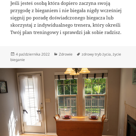
Jeśli jesteś osobą która dopiero zaczyna swoją
przygodę z bieganiem i nie biegała nigdy wcześniej
sięgnij po poradę doświadczonego biegacza lub
skorzystaj z indywidualnego trenera, który określi
Twój plan treningowy i sprawdzi jak sobie radzisz.
Data
Kategorie
Tagi
4 października 2022
Zdrowie
zdrowy tryb życia
,
życie
publikacji
bieganie