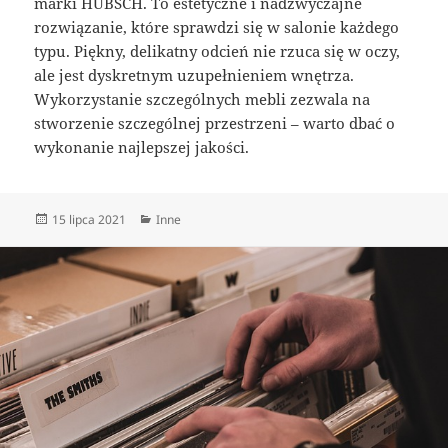
marki HÜBSCH. To estetyczne i nadzwyczajne
rozwiązanie, które sprawdzi się w salonie każdego
typu. Piękny, delikatny odcień nie rzuca się w oczy,
ale jest dyskretnym uzupełnieniem wnętrza.
Wykorzystanie szczególnych mebli zezwala na
stworzenie szczególnej przestrzeni – warto dbać o
wykonanie najlepszej jakości.
Data
Kategorie
15 lipca 2021
Inne
publikacji